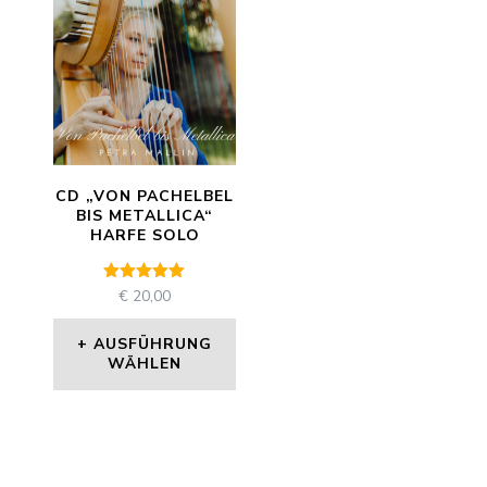
CD „VON PACHELBEL
BIS METALLICA“
HARFE SOLO
Bewertet
€
20,00
mit
5.00
von 5
AUSFÜHRUNG
WÄHLEN
Dieses
Produkt
weist